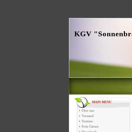
KGV "Sonnenbra
MAIN MENU
Über uns
Vorstand
Termine
Freie Gärten
Downloads