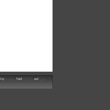
d by
Joomla!
. Valid
XHTML
and
CSS
.