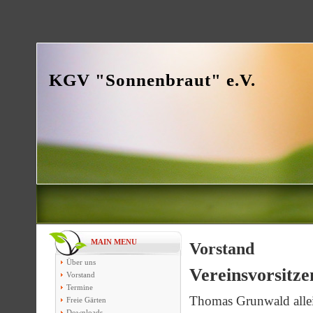
KGV "Sonnenbraut" e.V.
MAIN MENU
Vorstand
Über uns
Vereinsvorsitze
Vorstand
Termine
Thomas Grunwald allein 
Freie Gärten
Downloads